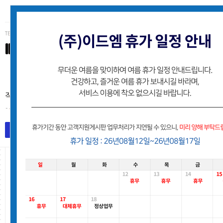
TEL (062)223-3234
IDM
(주)이드엠 고객사 유지보수지원 게시판
작업처리는 접수된 순서로 처리해 드리며, 별도의 안내없이 처리후
- 유지보수팀
목록
작업요청등록
고객지원게시판
Total 2,153건
7 페이지
번호
요청사