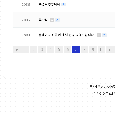
2086
수정요청합니다
2
2085
모바일
2
2084
홈페이지 비급여 게시 변경 요청드립니다.
2
1
2
3
4
5
6
8
9
10
7
[본사] 전남광주통합특
[디자인연구소] 전