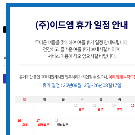
TEL (062)223-3234
IDM
(주)이드엠 고객사 유지보수지원 게시판
작업처리는 접수된 순서로 처리해 드리며, 별도의 안내없이 처리후
- 유지보수팀
목록
작업요청등록
고객지원게시판
Total 2,153건
6 페이지
번호
요청사