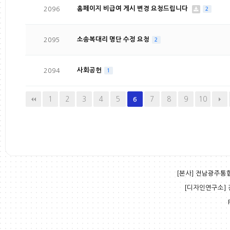
2096
홈페이지 비급여 게시 변경 요청드립니다
2
2095
소송복대리 명단 수정 요청
2
2094
사회공헌
1
1
2
3
4
5
7
8
9
10
6
[본사] 전남광주통합특
[디자인연구소] 전