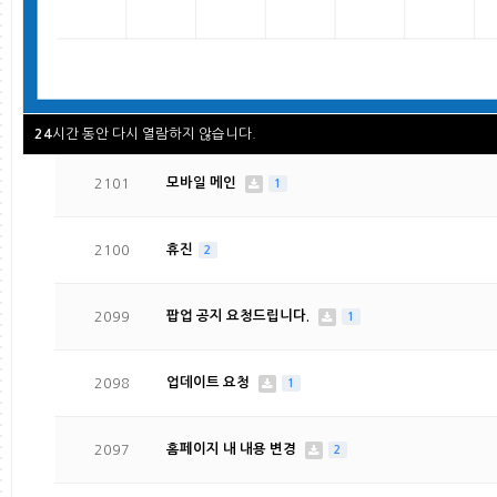
2103
휴진
2
2102
수정사항
2
시간 동안 다시 열람하지 않습니다.
24
2101
모바일 메인
1
2100
휴진
2
2099
팝업 공지 요청드립니다.
1
2098
업데이트 요청
1
2097
홈페이지 내 내용 변경
2