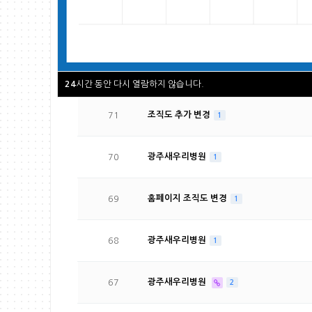
73
광주새우리병원
1
72
이춘택병원(비급여게시)
1
시간 동안 다시 열람하지 않습니다.
24
71
조직도 추가 변경
1
70
광주새우리병원
1
69
홈페이지 조직도 변경
1
68
광주새우리병원
1
67
광주새우리병원
2