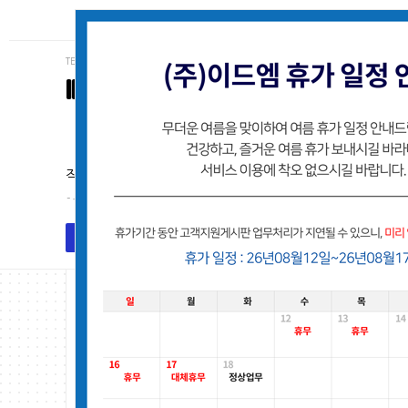
TEL (062)223-3234
IDM
(주)이드엠 고객사 유지보수지원 게시
작업처리는 접수된 순서로 처리해 드리며, 별도의 안내없
- 유지보수팀
목록
작업요청등록
고객지원게시판
Total 2,153건
209 페이지
번호