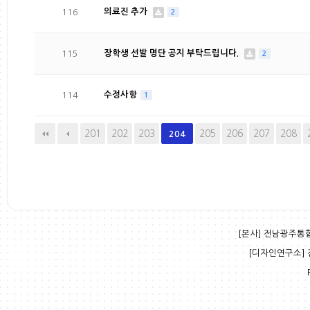
116
의료진 추가
2
115
장학생 선발 명단 공지 부탁드립니다.
2
114
수정사항
1
다음
맨끝
201
202
203
205
206
207
208
204
[본사] 전남광주통합특
[디자인연구소] 전