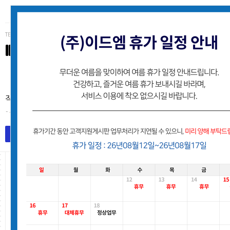
TEL (062)223-3234
IDM
(주)이드엠 고객사 유지보수지원 게시판
작업처리는 접수된 순서로 처리해 드리며, 별도의 안내없이 처리후
- 유지보수팀
목록
작업요청등록
고객지원게시판
Total 2,153건
9 페이지
번호
요청사