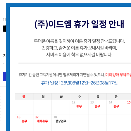
TEL (062)223-3234
IDM
(주)이드엠 고객사 유지보수지원 게시판
작업처리는 접수된 순서로 처리해 드리며, 별도의 안내없이 처리후
- 유지보수팀
목록
작업요청등록
고객지원게시판
Total 2,153건
201 페이지
번호
요청사