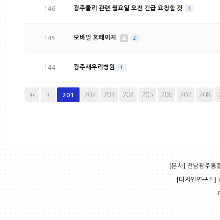
146
광주폴리 관련 월요일 오전 긴급 요청할 것
1
145
모바일 홈페이지
2
144
광주새우리병원
1
다음
맨끝
202
203
204
205
206
207
208
201
[본사] 전남광주통합특
[디자인연구소] 전