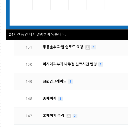
153
재단연혁 및 사업실적 게재 관련
2
152
광주장애인총연합회 홈페이지 배너 추가 후 동영상 업로
시간 동안 다시 열람하지 않습니다.
24
151
무등춘추 파일 업로드 요청
1
150
미지예피부과 나주점 진료시간 변경
1
149
php업그레이드
1
148
홈페이지
1
147
홈페이지 수정
2